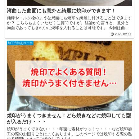
湾曲した曲面にも意外と綺麗に焼印ができます！
麺棒やコルク栓のような局面にも焼印を綺麗に付けることはできます
か？ こちらもよくいただくご質問ですが、結論から言うと、意外と
局面であってもきれいに焼印を入れることは可能です。 今回は曲面
への焼印についてご紹介させていただきます。 焼印ができ...
2025.02.11
加工方法あれこれ
焼印がうまくつきません！どら焼きなどに焼印しても型
が入るだけ・・・
焼印がうまくできない・・・印面に素材がつっくつ・・・など焼印加
工の際のお困りごとはよくあります。このページでは焼印する際の温
める時間についてご紹介しています。