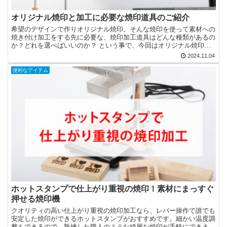
オリジナル焼印と加工に必要な焼印道具のご紹介
希望のデザインで作りオリジナル焼印。そんな焼印を使って素材への
焼き付け加工をする先に必要な、焼印加工道具はどんな種類があるの
か？どれを選べばいいのか？ という事で、今回はオリジナル焼印を
使うための焼印道具などのご紹介をさせていただきます。 ...
2024.11.04
便利なアイテム
ホットスタンプで仕上がり重視の焼印！素材にまっすぐ
押せる焼印機
クオリティの高い仕上がり重視の焼印加工なら、レバー操作で誰でも
安定した焼印ができるホットスタンプがおすすめです。細かい温度調
整もできるので、熟練した職人のような綺麗な焼印が手軽にできま