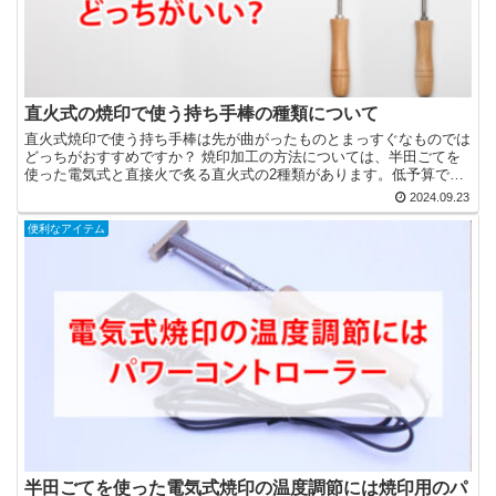
直火式の焼印で使う持ち手棒の種類について
直火式焼印で使う持ち手棒は先が曲がったものとまっすぐなものでは
どっちがおすすめですか？ 焼印加工の方法については、半田ごてを
使った電気式と直接火で炙る直火式の2種類があります。低予算で手
軽に焼印加工ができるのが、直火式焼印になります。 直火...
2024.09.23
便利なアイテム
半田ごてを使った電気式焼印の温度調節には焼印用のパ