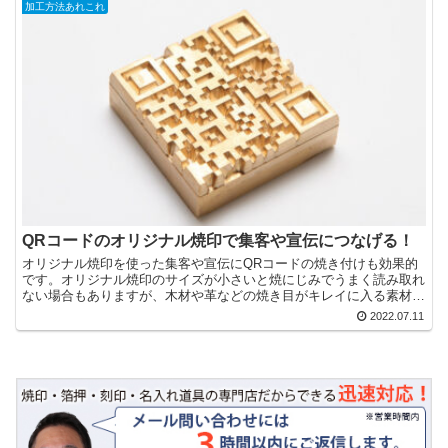
加工方法あれこれ
QRコードのオリジナル焼印で集客や宣伝につなげる！
オリジナル焼印を使った集客や宣伝にQRコードの焼き付けも効果的
です。オリジナル焼印のサイズが小さいと焼にじみでうまく読み取れ
ない場合もありますが、木材や革などの焼き目がキレイに入る素材で
あればしっかり読み取ることができ、集客や宣伝につなげることが可
2022.07.11
能です。