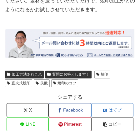
ください。素材を送っていただくだけで、焼印加工がどの
ようになるかお試しさせていただきます。
加工方法あれこれ
質問にお答えします！
焼印
直火式焼印
失敗
焼印のコツ
シェアする
X
Facebook
はてブ
LINE
Pinterest
コピー