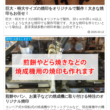
巨大・特大サイズの焼印をオリジナルで製作！大きな焼
印もお任せ！
巨大・特大サイズの焼印をオリジナルで製作。10ｃｍや20ｃｍ以上
というような大きな焼印でも製作可能です。大きな焼印を作りたいと
いう場合は、是非実績多数の焼印本舗にお任せ下さい。
2025.03.12
質問にお答えします！
煎餅やパン、お菓子などの焼成機に取り付ける特注のオ
リジナル焼印
コンベア式や回転式の焼成機やフラットグリルなど、現在稼働中の機