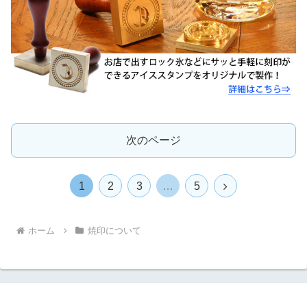
次のページ
次
1
2
3
…
5
へ
ホーム
焼印について