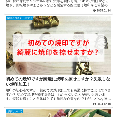
材に合わせたオリジナルの特注焼印を製作可能。OEMで煎餅やどら
焼き、回転焼きやまじゅうなどを製造する際に使う焼印をご希望の仕
様や形状で短納期で製作させていただきます。焼成機用の焼印製作に
2025.01.14
ついては一度ご相談ください。
質問にお答えします！
初めての焼印ですが綺麗に焼印を捺せますか？失敗しな
い焼印加工！
焼印の初心者ですが、初めての焼印加工でも綺麗に捺すことはできま
すか？ 初めて焼印を捺す場合は、わからないことが多いと思いま
す。焼印を捺すこと自体はとても単純な作業なのですが、どんな素材
に捺すのか？デザインはどんなものか？など、利用状況によっ...
2024.12.18
焼印について