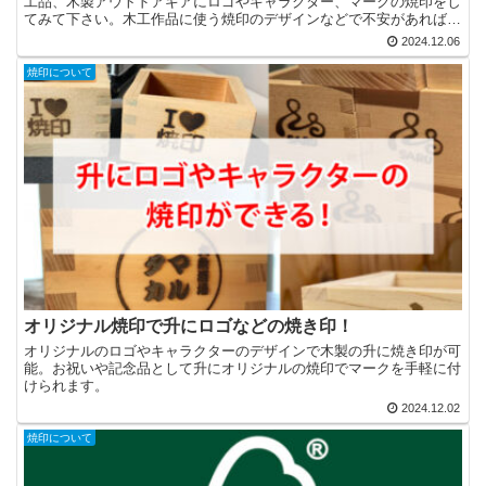
工品、木製アウトドアギアにロゴやキャラクター、マークの焼印をし
てみて下さい。木工作品に使う焼印のデザインなどで不安があればご
相談下さい。
2024.12.06
焼印について
オリジナル焼印で升にロゴなどの焼き印！
オリジナルのロゴやキャラクターのデザインで木製の升に焼き印が可
能。お祝いや記念品として升にオリジナルの焼印でマークを手軽に付
けられます。
2024.12.02
焼印について