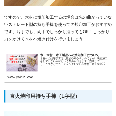
ですので、木材に焼印加工するの場合は先の曲がっていな
いストレート型の持ち手棒を使っての焼印加工がおすすめ
です。片手でも、両手でしっかり握ってもOK！しっかり
力をかけて木材へ焼き付けを行いましょう！
木・木材・木工製品への焼印加工について
木材への焼印加工は比較的やりやすいのですが、表面加工
をしていない木材という条件が付きます。塗装していた
り、ニスなどでコーティングしている木材、木工製品への
焼印については難易度が上がります。そもそも焼印加工が
できない場合もございます。
www.yakiin.love
直火焼印用持ち手棒（L字型）