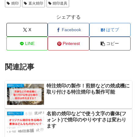
焼印
直火焼印
焼印道具
シェアする
X
Facebook
はてブ
LINE
Pinterest
コピー
関連記事
特注焼印の製作！煎餅などの焼成機に
焼印について
取り付ける特注焼印も製作可能
名前の焼印などで使う文字の書体(フ
焼印について
ォント)で焼印のやりやすさは変わり
ます