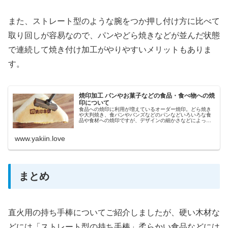
また、ストレート型のような腕をつか押し付け方に比べて
取り回しが容易なので、パンやどら焼きなどが並んだ状態
で連続して焼き付け加工がやりやすいメリットもありま
す。
焼印加工 パンやお菓子などの食品・食べ物への焼
印について
食品への焼印に利用が増えているオーダー焼印。どら焼き
や大判焼き、食パンやバンズなどのパンなどいろいろな食
品や食材への焼印ですが、デザインの細かさなどによって
焼き付けた際の仕上がりが異なります。ここでは食品への
焼印についてご紹介しています。
www.yakiin.love
まとめ
直火用の持ち手棒についてご紹介しましたが、硬い木材な
どには「ストレート型の持ち手棒」柔らかい食品などには