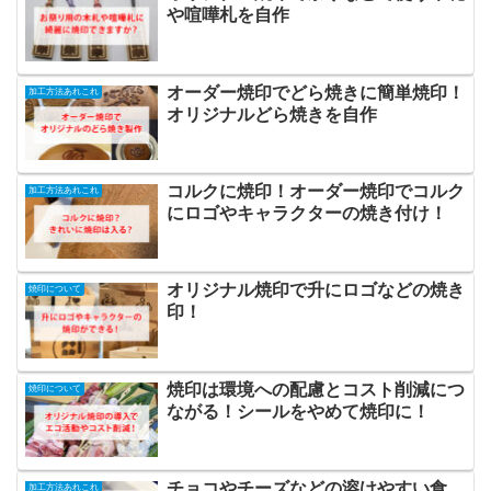
や喧嘩札を自作
オーダー焼印でどら焼きに簡単焼印！
加工方法あれこれ
オリジナルどら焼きを自作
コルクに焼印！オーダー焼印でコルク
加工方法あれこれ
にロゴやキャラクターの焼き付け！
オリジナル焼印で升にロゴなどの焼き
焼印について
印！
焼印は環境への配慮とコスト削減につ
焼印について
ながる！シールをやめて焼印に！
チョコやチーズなどの溶けやすい食
加工方法あれこれ