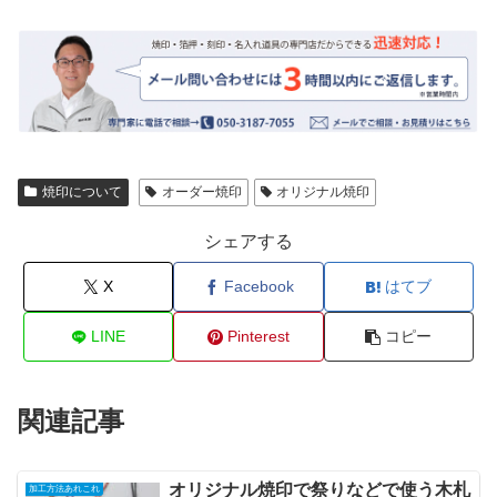
焼印について
オーダー焼印
オリジナル焼印
シェアする
X
Facebook
はてブ
LINE
Pinterest
コピー
関連記事
オリジナル焼印で祭りなどで使う木札
加工方法あれこれ