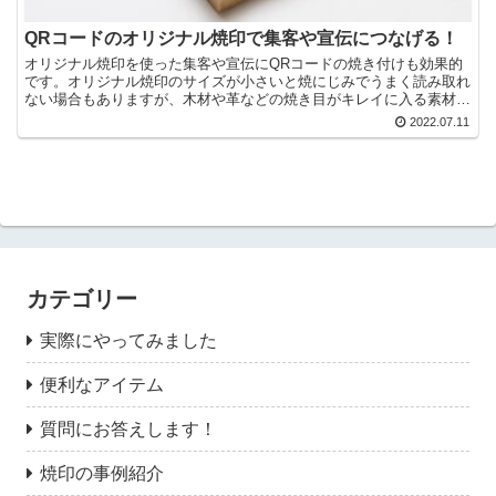
QRコードのオリジナル焼印で集客や宣伝につなげる！
オリジナル焼印を使った集客や宣伝にQRコードの焼き付けも効果的
です。オリジナル焼印のサイズが小さいと焼にじみでうまく読み取れ
ない場合もありますが、木材や革などの焼き目がキレイに入る素材で
あればしっかり読み取ることができ、集客や宣伝につなげることが可
2022.07.11
能です。
カテゴリー
実際にやってみました
便利なアイテム
質問にお答えします！
焼印の事例紹介