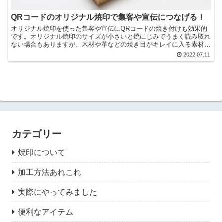
QRコードのオリジナル焼印で集客や宣伝につなげる！
オリジナル焼印を使った集客や宣伝にQRコードの焼き付けも効果的
です。オリジナル焼印のサイズが小さいと焼にじみでうまく読み取れ
ない場合もありますが、木材や革などの焼き目がキレイに入る素材で
あればしっかり読み取ることができ、集客や宣伝につなげることが可
2022.07.11
能です。
カテゴリー
焼印について
加工方法あれこれ
実際にやってみました
便利なアイテム