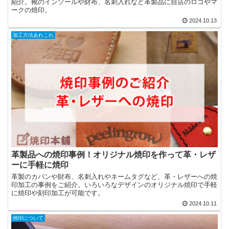
紹介。靴のインソールや財布、名刺入れなど革製品に自店のロゴやマ
ークの焼印。
2024.10.13
加工方法あれこれ
革製品への焼印事例！オリジナル焼印を作って革・レザ
ーに手軽に焼印
革製のカバンや財布、名刺入れやネームタグなど、革・レザーへの焼
印加工の事例をご紹介。いろいろなデザインのオリジナル焼印で手軽
に焼印や刻印加工が可能です。
2024.10.11
焼印について