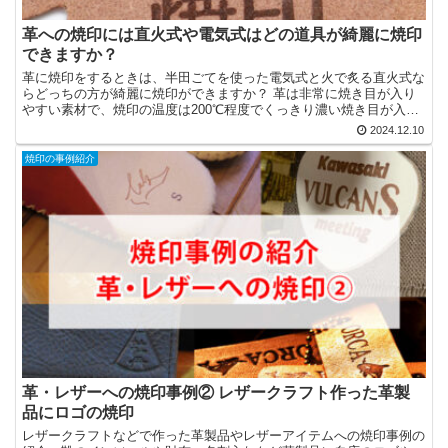
革への焼印には直火式や電気式はどの道具が綺麗に焼印
できますか？
革に焼印をするときは、半田ごてを使った電気式と火で炙る直火式な
らどっちの方が綺麗に焼印ができますか？ 革は非常に焼き目が入り
やすい素材で、焼印の温度は200℃程度でくっきり濃い焼き目が入り
ます。 なので、結論から言うと電気式がおすすめです。...
2024.12.10
焼印の事例紹介
革・レザーへの焼印事例② レザークラフト作った革製
品にロゴの焼印
レザークラフトなどで作った革製品やレザーアイテムへの焼印事例の