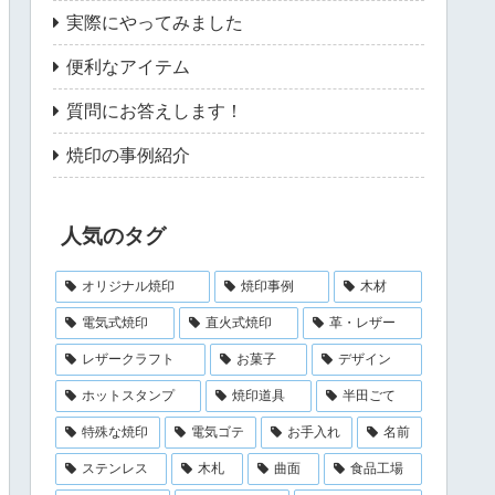
実際にやってみました
便利なアイテム
質問にお答えします！
焼印の事例紹介
人気のタグ
オリジナル焼印
焼印事例
木材
電気式焼印
直火式焼印
革・レザー
レザークラフト
お菓子
デザイン
ホットスタンプ
焼印道具
半田ごて
特殊な焼印
電気ゴテ
お手入れ
名前
ステンレス
木札
曲面
食品工場