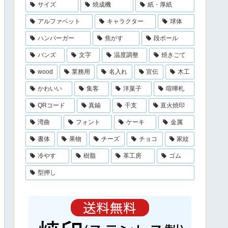
サイズ
焼成機
紙・厚紙
アルファベット
キャラクター
球体
ハンバーガー
焦がす
段ボール
バンズ
文字
温度調整
焼きごて
wood
業務用
名入れ
宣伝
木工
かわいい
集客
洋菓子
喧嘩札
QRコード
真鍮
干支
直火焼印
湾曲
フォント
ケーキ
金属
書体
果物
チーズ
チョコ
家紋
冷やす
樹脂
革工房
ゴム
型押し