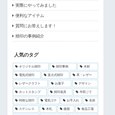
実際にやってみました
便利なアイテム
質問にお答えします！
焼印の事例紹介
人気のタグ
オリジナル焼印
焼印事例
木材
電気式焼印
直火式焼印
革・レザー
レザークラフト
お菓子
デザイン
ホットスタンプ
焼印道具
半田ごて
特殊な焼印
電気ゴテ
お手入れ
名前
ステンレス
木札
曲面
食品工場