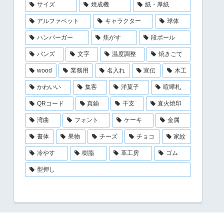
サイズ
焼成機
紙・厚紙
アルファベット
キャラクター
球体
ハンバーガー
焦がす
段ボール
バンズ
文字
温度調整
焼きごて
wood
業務用
名入れ
宣伝
木工
かわいい
集客
洋菓子
喧嘩札
QRコード
真鍮
干支
直火焼印
湾曲
フォント
ケーキ
金属
書体
果物
チーズ
チョコ
家紋
冷やす
樹脂
革工房
ゴム
型押し