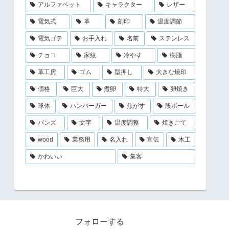
アルファベット
キャラクター
レザー
電気式
革
刻印
温度調節
電気ゴテ
お手入れ
名前
ステンレス
チョコ
家紋
冷やす
樹脂
革工房
ゴム
型押し
大きな焼印
価格
巨大
煮卵
特大
卵焼き
球体
ハンバーガー
焦がす
段ボール
バンズ
文字
温度調整
焼きごて
wood
業務用
名入れ
宣伝
木工
かわいい
集客
フォローする