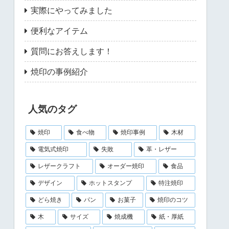
実際にやってみました
便利なアイテム
質問にお答えします！
焼印の事例紹介
人気のタグ
焼印
食べ物
焼印事例
木材
電気式焼印
失敗
革・レザー
レザークラフト
オーダー焼印
食品
デザイン
ホットスタンプ
特注焼印
どら焼き
パン
お菓子
焼印のコツ
木
サイズ
焼成機
紙・厚紙