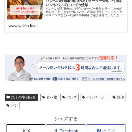
パンへの焼印事例紹介②！オーダー焼印で手軽に
パンやバンズにロゴの焼印
パンへの焼印事例のご紹介。オーダー焼印を使って比較的
焼印加工がしやすい食パンや、表面が湾曲しているベーグ
ルやバンズなどへの焼印の事例をご紹介させていただきま
す。
www.yakiin.love
焼印の事例紹介
食べ物
バンズ
ハンバーガー
焼印
パン
シェアする
X
Facebook
はてブ