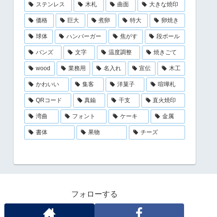
ステンレス
木札
曲面
大きな焼印
価格
巨大
煮卵
特大
卵焼き
球体
ハンバーガー
焦がす
段ボール
バンズ
文字
温度調整
焼きごて
wood
業務用
名入れ
宣伝
木工
かわいい
集客
洋菓子
喧嘩札
QRコード
真鍮
干支
直火焼印
湾曲
フォント
ケーキ
金属
書体
果物
チーズ
フォローする