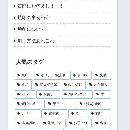
質問にお答えします！
焼印の事例紹介
焼印について
加工方法あれこれ
人気のタグ
焼印
オリジナル焼印
食べ物
失敗
食品
直火式焼印
特注焼印
どら焼き
パン
お菓子
焼印のコツ
木
焼印道具
半田ごて
特殊な焼印
レザー
電気式
革
刻印
温度調節
電気ゴテ
お手入れ
名前