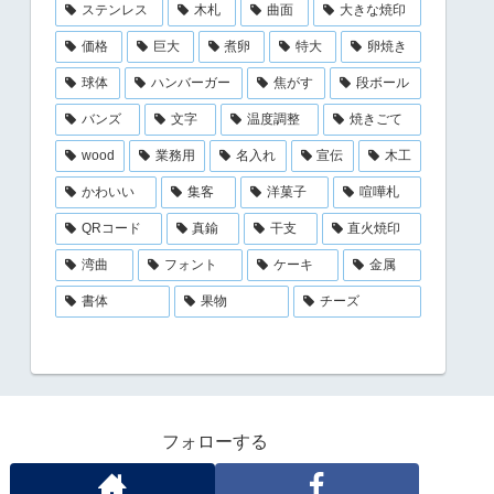
ステンレス
木札
曲面
大きな焼印
価格
巨大
煮卵
特大
卵焼き
球体
ハンバーガー
焦がす
段ボール
バンズ
文字
温度調整
焼きごて
wood
業務用
名入れ
宣伝
木工
かわいい
集客
洋菓子
喧嘩札
QRコード
真鍮
干支
直火焼印
湾曲
フォント
ケーキ
金属
書体
果物
チーズ
フォローする