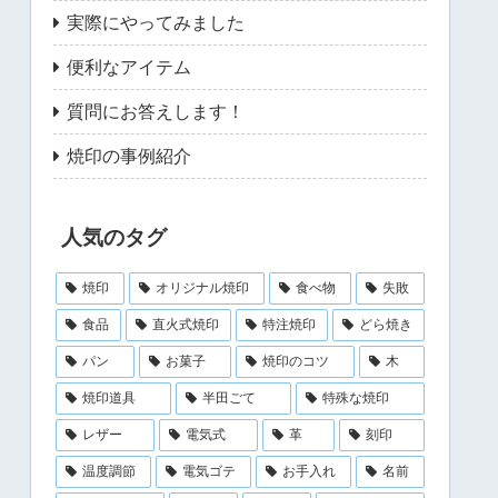
実際にやってみました
便利なアイテム
質問にお答えします！
焼印の事例紹介
人気のタグ
焼印
オリジナル焼印
食べ物
失敗
食品
直火式焼印
特注焼印
どら焼き
パン
お菓子
焼印のコツ
木
焼印道具
半田ごて
特殊な焼印
レザー
電気式
革
刻印
温度調節
電気ゴテ
お手入れ
名前