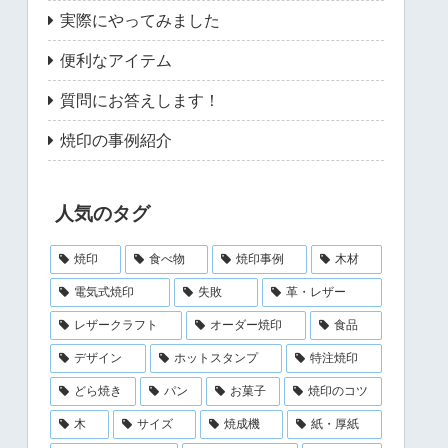
実際にやってみました
便利なアイテム
質問にお答えします！
焼印の事例紹介
人気のタグ
焼印
食べ物
焼印事例
木材
電気式焼印
失敗
革・レザー
レザークラフト
オーダー焼印
食品
デザイン
ホットスタンプ
特注焼印
どら焼き
パン
お菓子
焼印のコツ
木
サイズ
焼成機
紙・厚紙