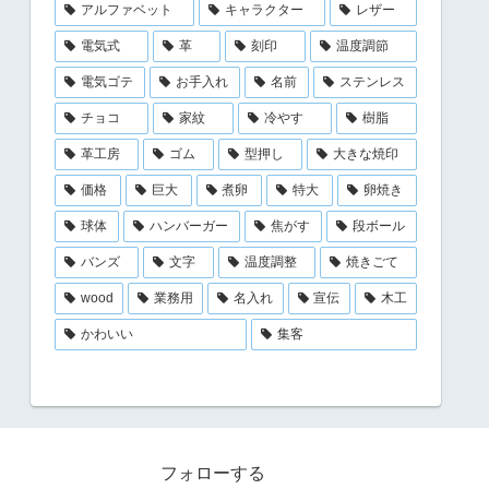
アルファベット
キャラクター
レザー
電気式
革
刻印
温度調節
電気ゴテ
お手入れ
名前
ステンレス
チョコ
家紋
冷やす
樹脂
革工房
ゴム
型押し
大きな焼印
価格
巨大
煮卵
特大
卵焼き
球体
ハンバーガー
焦がす
段ボール
バンズ
文字
温度調整
焼きごて
wood
業務用
名入れ
宣伝
木工
かわいい
集客
フォローする