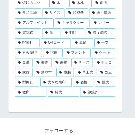
焼印のコツ
木
木札
曲面
食品工場
サイズ
焼成機
紙・厚紙
アルファベット
キャラクター
レザー
電気式
革
刻印
温度調節
喧嘩札
QRコード
真鍮
干支
直火焼印
湾曲
フォント
ケーキ
金属
書体
果物
チーズ
チョコ
家紋
冷やす
樹脂
革工房
ゴム
型押し
大きな焼印
価格
巨大
煮卵
特大
卵焼き
フォローする