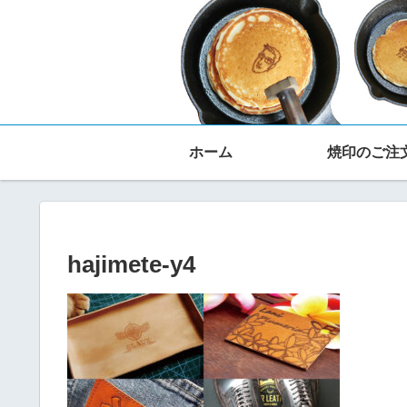
ホーム
焼印のご注
hajimete-y4