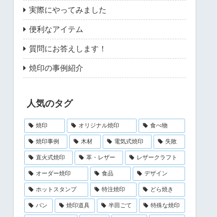
実際にやってみました
便利なアイテム
質問にお答えします！
焼印の事例紹介
人気のタグ
焼印
オリジナル焼印
食べ物
焼印事例
木材
電気式焼印
失敗
直火式焼印
革・レザー
レザークラフト
オーダー焼印
食品
デザイン
ホットスタンプ
特注焼印
どら焼き
パン
焼印道具
半田ごて
特殊な焼印