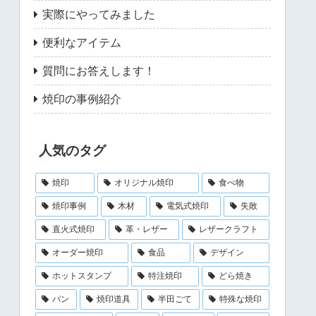
実際にやってみました
便利なアイテム
質問にお答えします！
焼印の事例紹介
人気のタグ
焼印
オリジナル焼印
食べ物
焼印事例
木材
電気式焼印
失敗
直火式焼印
革・レザー
レザークラフト
オーダー焼印
食品
デザイン
ホットスタンプ
特注焼印
どら焼き
パン
焼印道具
半田ごて
特殊な焼印