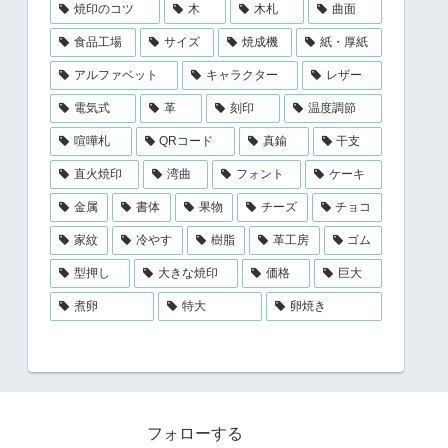
焼印のコツ
木
木札
曲面
食品工場
サイズ
焼成機
紙・厚紙
アルファベット
キャラクター
レザー
電気式
革
刻印
温度調節
喧嘩札
QRコード
真鍮
干支
直火焼印
湾曲
フォント
ケーキ
金属
書体
果物
チーズ
チョコ
家紋
冷やす
樹脂
革工房
ゴム
型押し
大きな焼印
価格
巨大
煮卵
特大
卵焼き
フォローする