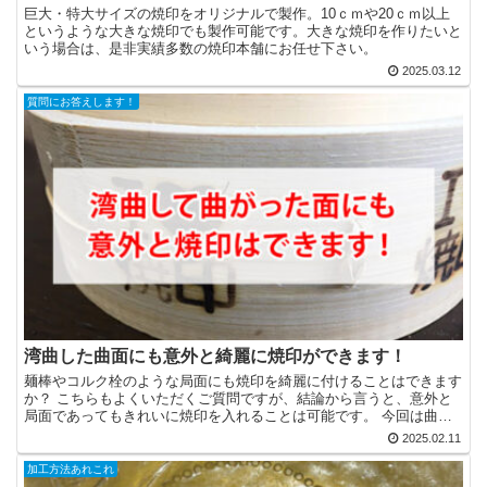
巨大・特大サイズの焼印をオリジナルで製作。10ｃｍや20ｃｍ以上
というような大きな焼印でも製作可能です。大きな焼印を作りたいと
いう場合は、是非実績多数の焼印本舗にお任せ下さい。
2025.03.12
質問にお答えします！
湾曲した曲面にも意外と綺麗に焼印ができます！
麺棒やコルク栓のような局面にも焼印を綺麗に付けることはできます
か？ こちらもよくいただくご質問ですが、結論から言うと、意外と
局面であってもきれいに焼印を入れることは可能です。 今回は曲面
への焼印についてご紹介させていただきます。 焼印ができ...
2025.02.11
加工方法あれこれ