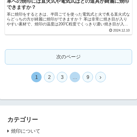
革への焼印には直火式や電気式はどの道具が綺麗に焼印
できますか？
革に焼印をするときは、半田ごてを使った電気式と火で炙る直火式な
らどっちの方が綺麗に焼印ができますか？ 革は非常に焼き目が入り
やすい素材で、焼印の温度は200℃程度でくっきり濃い焼き目が入り
ます。 なので、結論から言うと電気式がおすすめです。...
2024.12.10
次のページ
次
1
2
3
…
9
へ
カテゴリー
焼印について