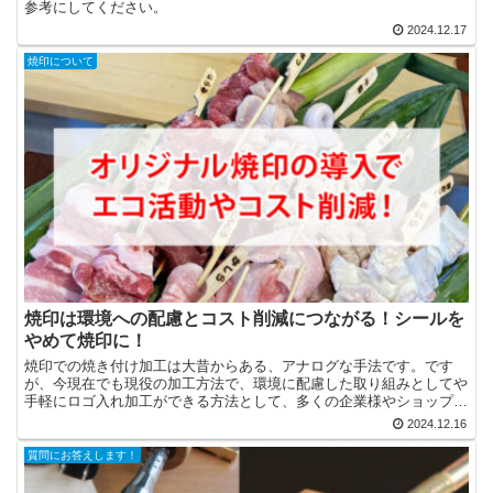
参考にしてください。
2024.12.17
焼印について
焼印は環境への配慮とコスト削減につながる！シールを
やめて焼印に！
焼印での焼き付け加工は大昔からある、アナログな手法です。です
が、今現在でも現役の加工方法で、環境に配慮した取り組みとしてや
手軽にロゴ入れ加工ができる方法として、多くの企業様やショップ様
が取り入れています。 今回はそんな焼印のいいところをご紹...
2024.12.16
質問にお答えします！