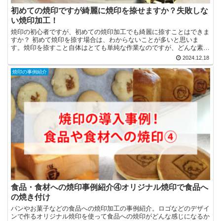
初めての焼印ですが綺麗に焼印を捺せますか？失敗しな
い焼印加工！
焼印の初心者ですが、初めての焼印加工でも綺麗に捺すことはできま
すか？ 初めて焼印を捺す場合は、わからないことが多いと思いま
す。焼印を捺すこと自体はとても単純な作業なのですが、どんな素材
に捺すのか？デザインはどんなものか？など、利用状況によっ...
2024.12.18
焼印の事例紹介
食品・食材への焼印事例紹介④オリジナル焼印で食品へ
の焼き付け
パンやお菓子などの食品への焼印加工の事例紹介。ロゴなどのデザイ
ンで作るオリジナル焼印を使って食品への焼印がどんな感じになるか