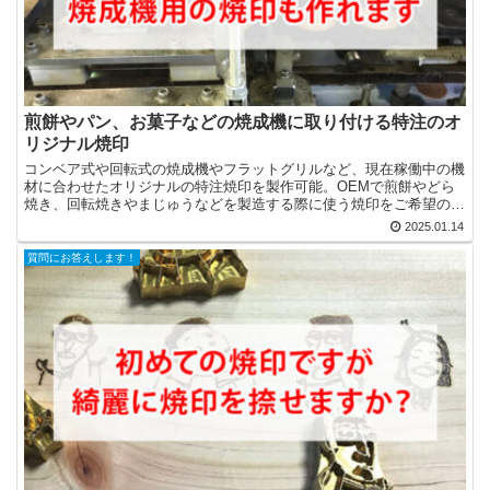
煎餅やパン、お菓子などの焼成機に取り付ける特注のオ
リジナル焼印
コンベア式や回転式の焼成機やフラットグリルなど、現在稼働中の機
材に合わせたオリジナルの特注焼印を製作可能。OEMで煎餅やどら
焼き、回転焼きやまじゅうなどを製造する際に使う焼印をご希望の仕
様や形状で短納期で製作させていただきます。焼成機用の焼印製作に
2025.01.14
ついては一度ご相談ください。
質問にお答えします！