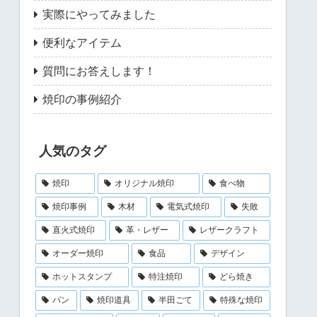
実際にやってみました
便利なアイテム
質問にお答えします！
焼印の事例紹介
人気のタグ
焼印
オリジナル焼印
食べ物
焼印事例
木材
電気式焼印
失敗
直火式焼印
革・レザー
レザークラフト
オーダー焼印
食品
デザイン
ホットスタンプ
特注焼印
どら焼き
パン
焼印道具
半田ごて
特殊な焼印