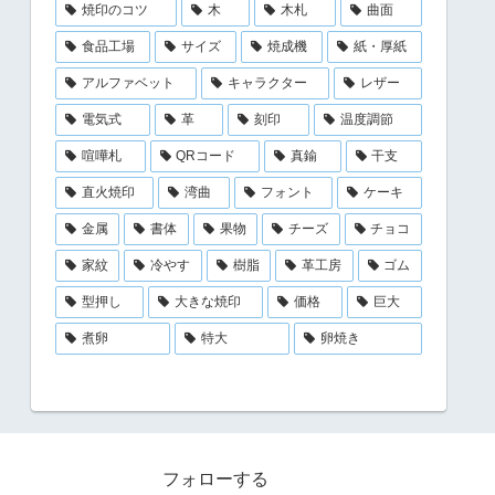
焼印のコツ
木
木札
曲面
食品工場
サイズ
焼成機
紙・厚紙
アルファベット
キャラクター
レザー
電気式
革
刻印
温度調節
喧嘩札
QRコード
真鍮
干支
直火焼印
湾曲
フォント
ケーキ
金属
書体
果物
チーズ
チョコ
家紋
冷やす
樹脂
革工房
ゴム
型押し
大きな焼印
価格
巨大
煮卵
特大
卵焼き
フォローする