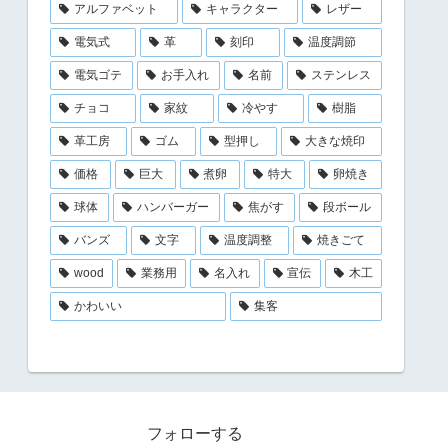
アルファベット
キャラクター
レザー
電気式
革
刻印
温度調節
電気ゴテ
お手入れ
名前
ステンレス
チョコ
家紋
冷やす
樹脂
革工房
ゴム
型押し
大きな焼印
価格
巨大
煮卵
特大
卵焼き
球体
ハンバーガー
焦がす
段ボール
バンズ
文字
温度調整
焼きごて
wood
業務用
名入れ
宣伝
木工
かわいい
集客
フォローする