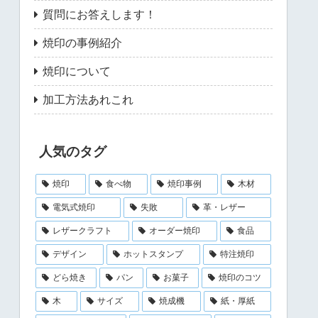
質問にお答えします！
焼印の事例紹介
焼印について
加工方法あれこれ
人気のタグ
焼印
食べ物
焼印事例
木材
電気式焼印
失敗
革・レザー
レザークラフト
オーダー焼印
食品
デザイン
ホットスタンプ
特注焼印
どら焼き
パン
お菓子
焼印のコツ
木
サイズ
焼成機
紙・厚紙